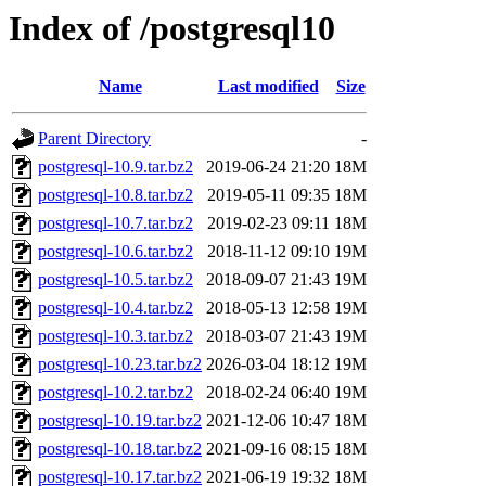
Index of /postgresql10
Name
Last modified
Size
Parent Directory
-
postgresql-10.9.tar.bz2
2019-06-24 21:20
18M
postgresql-10.8.tar.bz2
2019-05-11 09:35
18M
postgresql-10.7.tar.bz2
2019-02-23 09:11
18M
postgresql-10.6.tar.bz2
2018-11-12 09:10
19M
postgresql-10.5.tar.bz2
2018-09-07 21:43
19M
postgresql-10.4.tar.bz2
2018-05-13 12:58
19M
postgresql-10.3.tar.bz2
2018-03-07 21:43
19M
postgresql-10.23.tar.bz2
2026-03-04 18:12
19M
postgresql-10.2.tar.bz2
2018-02-24 06:40
19M
postgresql-10.19.tar.bz2
2021-12-06 10:47
18M
postgresql-10.18.tar.bz2
2021-09-16 08:15
18M
postgresql-10.17.tar.bz2
2021-06-19 19:32
18M