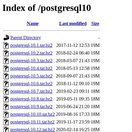
Index of /postgresql10
Name
Last modified
Size
Parent Directory
-
postgresql-10.1.tar.bz2
2017-11-12 12:53
19M
postgresql-10.2.tar.bz2
2018-02-24 06:40
19M
postgresql-10.3.tar.bz2
2018-03-07 21:43
19M
postgresql-10.4.tar.bz2
2018-05-13 12:58
19M
postgresql-10.5.tar.bz2
2018-09-07 21:43
19M
postgresql-10.6.tar.bz2
2018-11-12 09:10
19M
postgresql-10.7.tar.bz2
2019-02-23 09:11
18M
postgresql-10.8.tar.bz2
2019-05-11 09:35
18M
postgresql-10.9.tar.bz2
2019-06-24 21:20
18M
postgresql-10.10.tar.bz2
2019-08-16 17:33
18M
postgresql-10.11.tar.bz2
2019-11-17 23:59
18M
postgresql-10.12.tar.bz2
2020-02-14 16:25
18M