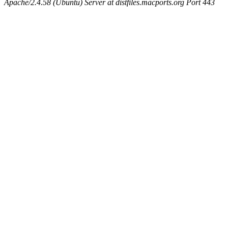
Apache/2.4.58 (Ubuntu) Server at distfiles.macports.org Port 443