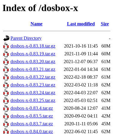
Index of /dosbox-x
Name
Last modified
Size
Parent Directory
-
dosbox-x-0.83.18.tar.gz
2021-10-16 11:45
60M
dosbox-x-0.83.19.tar.gz
2021-11-09 11:44
60M
dosbox-x-0.83.20.tar.gz
2021-12-07 06:37
61M
dosbox-x-0.83.21.tar.gz
2022-01-04 14:34
61M
dosbox-x-0.83.22.tar.gz
2022-02-18 08:37
61M
dosbox-x-0.83.23.tar.gz
2022-03-02 11:18
62M
dosbox-x-0.83.24.tar.gz
2022-04-03 22:07
62M
dosbox-x-0.83.25.tar.gz
2022-05-03 02:51
62M
dosbox-x-0.83.4.tar.gz
2020-08-24 12:07
41M
dosbox-x-0.83.5.tar.gz
2020-09-02 04:11
42M
dosbox-x-0.83.7.tar.gz
2020-11-11 05:06
45M
dosbox-x-0.84.0.tar.gz
2022-06-02 11:45
62M