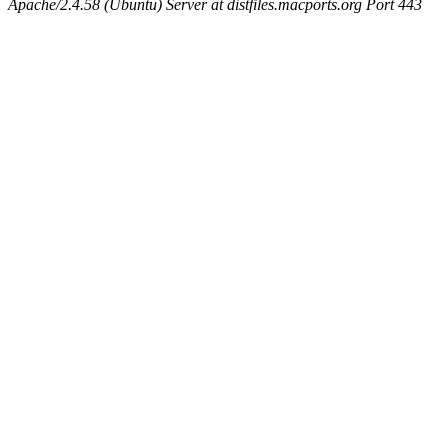
Apache/2.4.58 (Ubuntu) Server at distfiles.macports.org Port 443