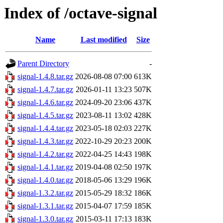
Index of /octave-signal
Name
Last modified
Size
Parent Directory
-
signal-1.4.8.tar.gz
2026-08-08 07:00
613K
signal-1.4.7.tar.gz
2026-01-11 13:23
507K
signal-1.4.6.tar.gz
2024-09-20 23:06
437K
signal-1.4.5.tar.gz
2023-08-11 13:02
428K
signal-1.4.4.tar.gz
2023-05-18 02:03
227K
signal-1.4.3.tar.gz
2022-10-29 20:23
200K
signal-1.4.2.tar.gz
2022-04-25 14:43
198K
signal-1.4.1.tar.gz
2019-04-08 02:50
197K
signal-1.4.0.tar.gz
2018-05-06 13:29
196K
signal-1.3.2.tar.gz
2015-05-29 18:32
186K
signal-1.3.1.tar.gz
2015-04-07 17:59
185K
signal-1.3.0.tar.gz
2015-03-11 17:13
183K