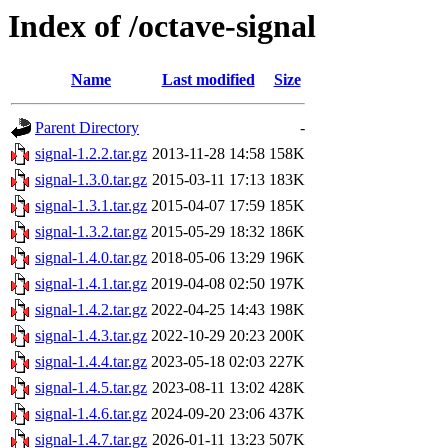
Index of /octave-signal
Name
Last modified
Size
Parent Directory
-
signal-1.2.2.tar.gz
2013-11-28 14:58
158K
signal-1.3.0.tar.gz
2015-03-11 17:13
183K
signal-1.3.1.tar.gz
2015-04-07 17:59
185K
signal-1.3.2.tar.gz
2015-05-29 18:32
186K
signal-1.4.0.tar.gz
2018-05-06 13:29
196K
signal-1.4.1.tar.gz
2019-04-08 02:50
197K
signal-1.4.2.tar.gz
2022-04-25 14:43
198K
signal-1.4.3.tar.gz
2022-10-29 20:23
200K
signal-1.4.4.tar.gz
2023-05-18 02:03
227K
signal-1.4.5.tar.gz
2023-08-11 13:02
428K
signal-1.4.6.tar.gz
2024-09-20 23:06
437K
signal-1.4.7.tar.gz
2026-01-11 13:23
507K