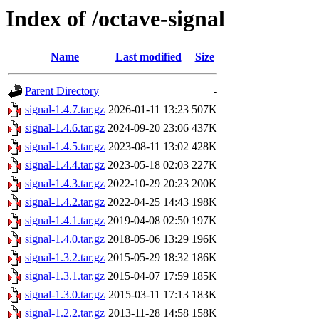
Index of /octave-signal
Name
Last modified
Size
Parent Directory
-
signal-1.4.7.tar.gz
2026-01-11 13:23
507K
signal-1.4.6.tar.gz
2024-09-20 23:06
437K
signal-1.4.5.tar.gz
2023-08-11 13:02
428K
signal-1.4.4.tar.gz
2023-05-18 02:03
227K
signal-1.4.3.tar.gz
2022-10-29 20:23
200K
signal-1.4.2.tar.gz
2022-04-25 14:43
198K
signal-1.4.1.tar.gz
2019-04-08 02:50
197K
signal-1.4.0.tar.gz
2018-05-06 13:29
196K
signal-1.3.2.tar.gz
2015-05-29 18:32
186K
signal-1.3.1.tar.gz
2015-04-07 17:59
185K
signal-1.3.0.tar.gz
2015-03-11 17:13
183K
signal-1.2.2.tar.gz
2013-11-28 14:58
158K