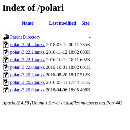
Index of /polari
Name
Last modified
Size
Parent Directory
-
polari-3.24.2.tar.xz
2018-03-12 00:11
785K
polari-3.22.2.tar.xz
2016-11-12 18:02
603K
polari-3.22.1.tar.xz
2016-10-12 18:11
602K
polari-3.22.0.tar.xz
2016-10-01 18:02
601K
polari-3.20.3.tar.xz
2016-08-20 18:17
512K
polari-3.20.2.tar.xz
2016-05-11 17:44
511K
polari-3.20.0.tar.xz
2016-04-06 18:05
498K
Apache/2.4.58 (Ubuntu) Server at distfiles.macports.org Port 443