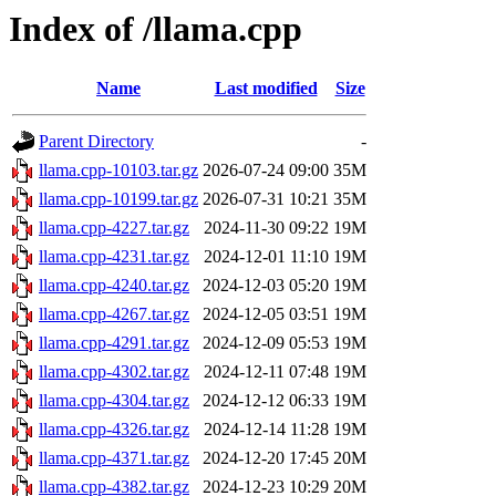
Index of /llama.cpp
Name
Last modified
Size
Parent Directory
-
llama.cpp-10103.tar.gz
2026-07-24 09:00
35M
llama.cpp-10199.tar.gz
2026-07-31 10:21
35M
llama.cpp-4227.tar.gz
2024-11-30 09:22
19M
llama.cpp-4231.tar.gz
2024-12-01 11:10
19M
llama.cpp-4240.tar.gz
2024-12-03 05:20
19M
llama.cpp-4267.tar.gz
2024-12-05 03:51
19M
llama.cpp-4291.tar.gz
2024-12-09 05:53
19M
llama.cpp-4302.tar.gz
2024-12-11 07:48
19M
llama.cpp-4304.tar.gz
2024-12-12 06:33
19M
llama.cpp-4326.tar.gz
2024-12-14 11:28
19M
llama.cpp-4371.tar.gz
2024-12-20 17:45
20M
llama.cpp-4382.tar.gz
2024-12-23 10:29
20M