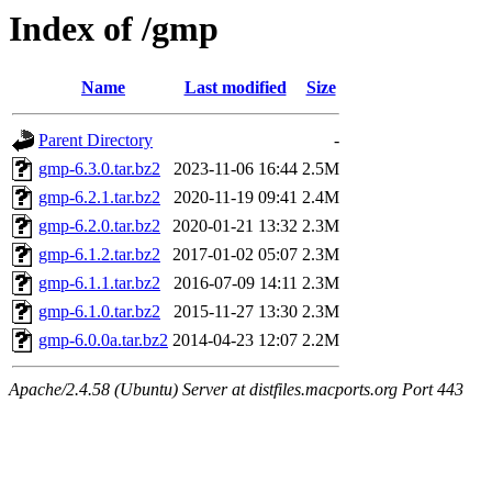
Index of /gmp
Name
Last modified
Size
Parent Directory
-
gmp-6.3.0.tar.bz2
2023-11-06 16:44
2.5M
gmp-6.2.1.tar.bz2
2020-11-19 09:41
2.4M
gmp-6.2.0.tar.bz2
2020-01-21 13:32
2.3M
gmp-6.1.2.tar.bz2
2017-01-02 05:07
2.3M
gmp-6.1.1.tar.bz2
2016-07-09 14:11
2.3M
gmp-6.1.0.tar.bz2
2015-11-27 13:30
2.3M
gmp-6.0.0a.tar.bz2
2014-04-23 12:07
2.2M
Apache/2.4.58 (Ubuntu) Server at distfiles.macports.org Port 443