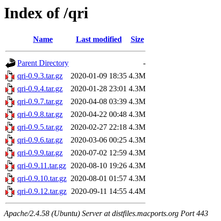
Index of /qri
Name
Last modified
Size
Parent Directory
-
qri-0.9.3.tar.gz
2020-01-09 18:35
4.3M
qri-0.9.4.tar.gz
2020-01-28 23:01
4.3M
qri-0.9.7.tar.gz
2020-04-08 03:39
4.3M
qri-0.9.8.tar.gz
2020-04-22 00:48
4.3M
qri-0.9.5.tar.gz
2020-02-27 22:18
4.3M
qri-0.9.6.tar.gz
2020-03-06 00:25
4.3M
qri-0.9.9.tar.gz
2020-07-02 12:59
4.3M
qri-0.9.11.tar.gz
2020-08-10 19:26
4.3M
qri-0.9.10.tar.gz
2020-08-01 01:57
4.3M
qri-0.9.12.tar.gz
2020-09-11 14:55
4.4M
Apache/2.4.58 (Ubuntu) Server at distfiles.macports.org Port 443