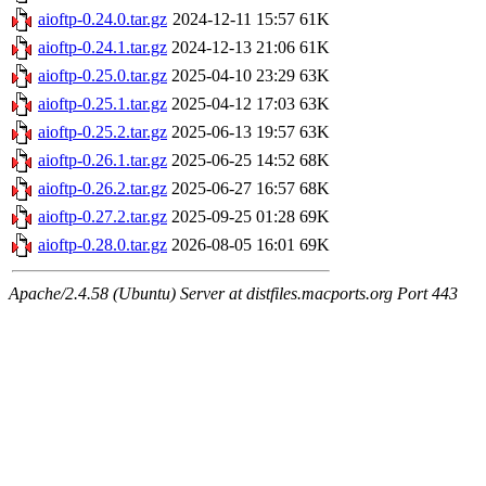
aioftp-0.24.0.tar.gz
2024-12-11 15:57
61K
aioftp-0.24.1.tar.gz
2024-12-13 21:06
61K
aioftp-0.25.0.tar.gz
2025-04-10 23:29
63K
aioftp-0.25.1.tar.gz
2025-04-12 17:03
63K
aioftp-0.25.2.tar.gz
2025-06-13 19:57
63K
aioftp-0.26.1.tar.gz
2025-06-25 14:52
68K
aioftp-0.26.2.tar.gz
2025-06-27 16:57
68K
aioftp-0.27.2.tar.gz
2025-09-25 01:28
69K
aioftp-0.28.0.tar.gz
2026-08-05 16:01
69K
Apache/2.4.58 (Ubuntu) Server at distfiles.macports.org Port 443