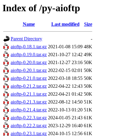
Index of /py-aioftp
Name
Last modified
Size
Parent Directory
-
aioftp-0.18.1.tar.gz
2021-01-08 15:09
48K
aioftp-0.19.0.tar.gz
2021-10-27 12:42
49K
aioftp-0.20.0.tar.gz
2021-12-27 23:16
50K
aioftp-0.20.1.tar.gz
2022-02-15 02:01
50K
aioftp-0.21.0.tar.gz
2022-03-18 18:55
50K
aioftp-0.21.2.tar.gz
2022-04-22 12:43
50K
aioftp-0.21.1.tar.gz
2022-04-21 01:42
50K
aioftp-0.21.3.tar.gz
2022-08-12 14:50
51K
aioftp-0.21.4.tar.gz
2022-10-13 01:20
51K
aioftp-0.22.3.tar.gz
2024-01-05 21:43
61K
aioftp-0.22.2.tar.gz
2023-12-29 16:40
61K
aioftp-0.23.1.tar.gz
2024-10-15 12:56
61K